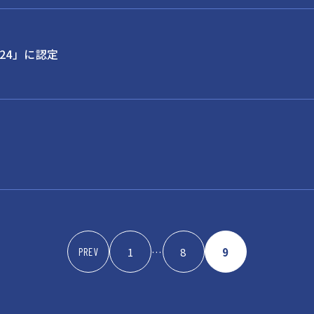
24」に認定
1
…
8
9
PREV