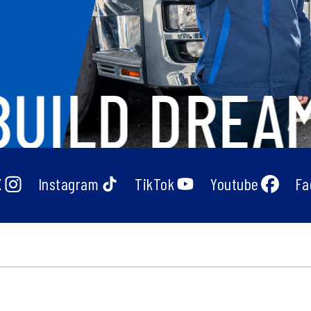
UILD DREAMS
X
Instagram
TikTok
Youtube
Fa