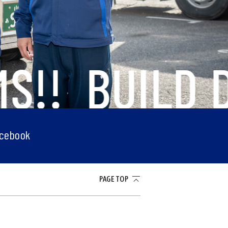
!!
BUILD D
cebook
PAGE TOP