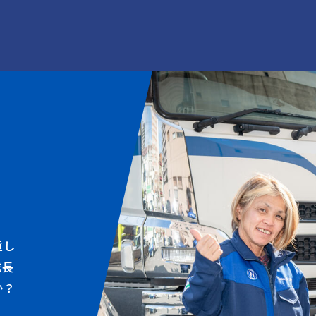
重し
成長
か？