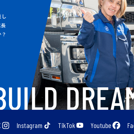
重し
成長
か？
UILD DREAMS
X
Instagram
TikTok
Youtube
Fa