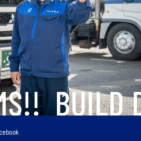
!!
BUILD D
cebook